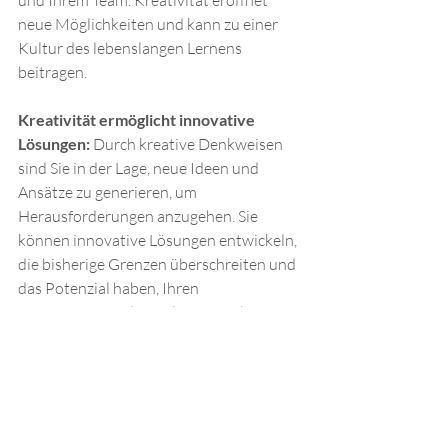
neue Möglichkeiten und kann zu einer 
Kultur des lebenslangen Lernens 
beitragen.
Kreativität ermöglicht innovative 
Lösungen:
 Durch kreative Denkweisen 
sind Sie in der Lage, neue Ideen und 
Ansätze zu generieren, um 
Herausforderungen anzugehen. Sie 
können innovative Lösungen entwickeln, 
die bisherige Grenzen überschreiten und 
das Potenzial haben, Ihren 
Verantwortungsbereich voranzubringen.
Inwieweit prägt die Stärke Kreativität ihr 
Denken, Fühlen und Handeln? 
Im 
Stärkenorientierten 
Führungscoaching
 unterstütze ich Sie 