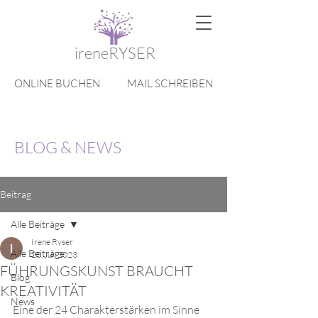
ireneRYSER
ONLINE BUCHEN
MAIL SCHREIBEN
BLOG & NEWS
Beitrag
Alle Beiträge
Irene Ryser
Alle Beiträge
20. Juli 2023
FÜHRUNGSKUNST BRAUCHT
Blog
KREATIVITÄT
News
Eine der 24 Charakterstärken im Sinne 