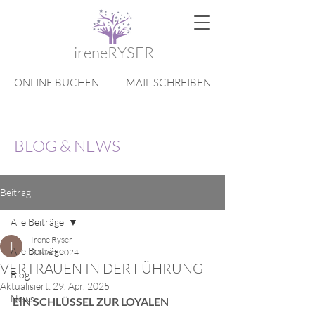
ireneRYSER
ONLINE BUCHEN
MAIL SCHREIBEN
BLOG & NEWS
Beitrag
Alle Beiträge
Irene Ryser
Alle Beiträge
8. März 2024
VERTRAUEN IN DER FÜHRUNG
Blog
Aktualisiert:
29. Apr. 2025
News
EIN 
SCHLÜSSEL
 ZUR LOYALEN 