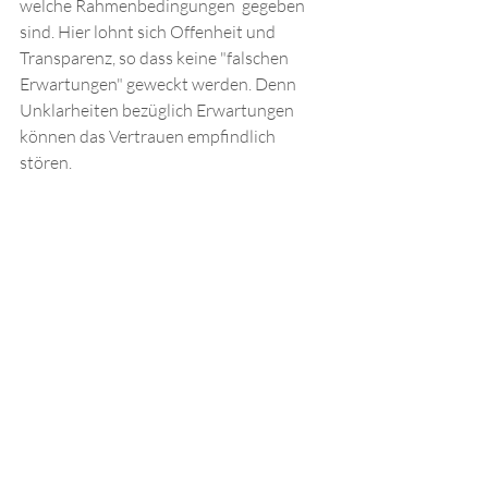
welche Rahmenbedingungen  gegeben 
sind. Hier lohnt sich Offenheit und 
Transparenz, so dass keine "falschen 
Erwartungen" geweckt werden. Denn 
Unklarheiten bezüglich Erwartungen 
können das Vertrauen empfindlich 
stören. 
Als Führungsperson ist es wichtig, 
verbindlich zu sein und sein Verhalten 
mit den Werten des Unternehmens in 
Einklang zu bringen. Indem man sein 
Vertrauen in die Mitarbeitenden zeigt 
und sie dabei unterstützt, ihr volles 
Potenzial auszuschöpfen, baut man eine 
starke Beziehung auf, die für den Erfolg 
des Unternehmens von entscheidender 
Bedeutung ist.