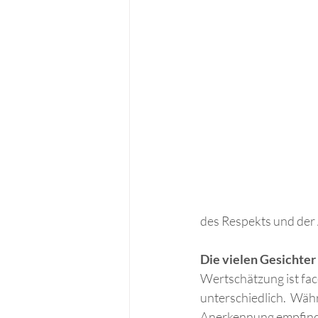
des Respekts und der
Die vielen Gesichter
Wertschätzung ist fac
unterschiedlich.  Wäh
Anerkennung empfinde