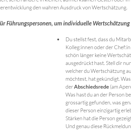
terentwicklung den wahren Ausdruck von Wertschätzung.
 für Führungspersonen, um individuelle Wertschätzung 
Du stellst fest, dass du Mitar
Kolleg:innen oder der Chef:i
schön länger keine Wertschä
ausgedrückt hast. Stell dir nu
welcher du Wertschätzung a
möchtest, hat gekündigt. Was 
der 
Abschiedsrede
 (am Apero
Was hast du an der Person b
grossartig gefunden, was gena
dieser Person einzigartig erle
Stärken hat die Person gezeig
Und genau diese Rückmeldung