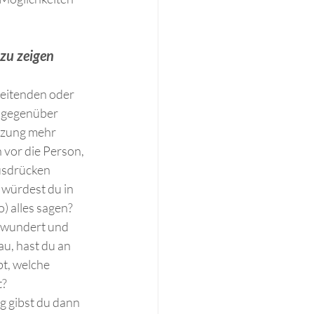
zu zeigen 
beitenden oder 
n gegenüber 
tzung mehr 
n vor die Person, 
usdrücken 
würdest du in 
) alles sagen? 
ewundert und 
u, hast du an 
bt, welche 
t?
 gibst du dann 