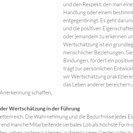
und den Respekt, den man einer
Handlung oder einem bestimm
entgegenbringt. Es geht darum
und die positiven Eigenschafte
oder jemandem zu erkennen un
Wertschätzung ist ein grundle
menschlicher Beziehungen. Sie 
Bindungen, fördert ein positive
trägt zur persönlichen Entwickl
wir Wertschätzung praktizieren
das Leben anderer bereichern u
 Anerkennung schaffen.
 der Wertschätzung in der Führung
ettenreich. Die Wahrnehmung und die Bedürfnisse jedes Ein
rend manche Mitarbeitende verbales Lob als höchste Form d
n, sehen andere in kleinen, aufmerksamen Gesten oder in 