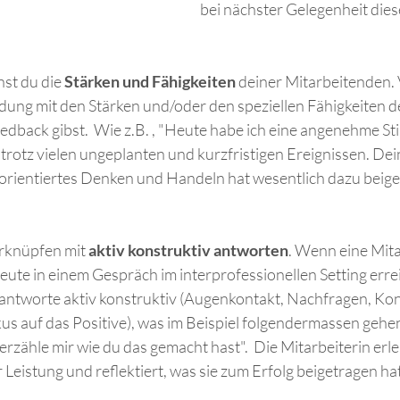
bei nächster Gelegenheit dies
st du die 
Stärken und Fähigkeiten 
deiner Mitarbeitenden.
ung mit den Stärken und/oder den speziellen Fähigkeiten de
eedback gibst.  Wie z.B. , "Heute habe ich eine angenehme 
tz vielen ungeplanten und kurzfristigen Ereignissen. Deine 
orientiertes Denken und Handeln hat wesentlich dazu beiget
rknüpfen mit 
aktiv konstruktiv antworten
. Wenn eine Mitar
 heute in einem Gespräch im interprofessionellen Setting erre
d antworte aktiv konstruktiv (Augenkontakt, Nachfragen, Kon
us auf das Positive), was im Beispiel folgendermassen gehe
 erzähle mir wie du das gemacht hast".  Die Mitarbeiterin erleb
r Leistung und reflektiert, was sie zum Erfolg beigetragen hat