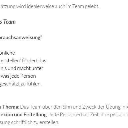
ätzung wird idealerweise auch im Team gelebt.
as Team
ebrauchsanweisung"
nliche 
stellen“ fördert das 
nis und macht unter 
 was jede Person 
eschätzt zu fühlen. 
as Thema
: Das Team über den Sinn und Zweck der Übung inf
lexion und Erstellung
: Jede Person erhält Zeit, ihre persönl
g schriftlich zu erstellen. 