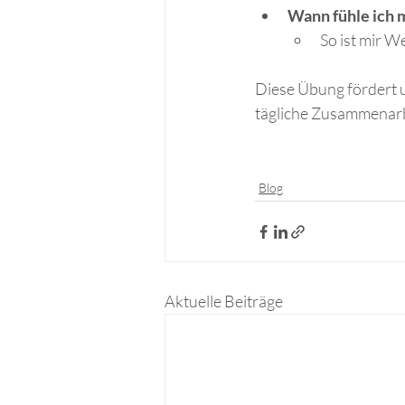
Wann fühle ich 
So ist mir W
Diese Übung fördert u
tägliche Zusammenarbe
Blog
Aktuelle Beiträge