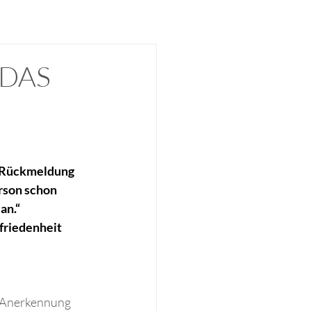
 DAS
e Rückmeldung 
rson schon 
an.“
friedenheit 
 Anerkennung 