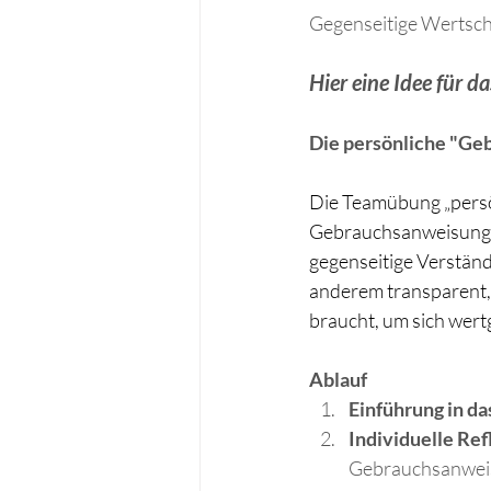
Gegenseitige Wertsch
Hier eine Idee für d
Die persönliche "G
Die Teamübung „persö
Gebrauchsanweisung er
gegenseitige Verständ
anderem transparent,
braucht, um sich wertg
Ablauf
Einführung in d
Individuelle Ref
Gebrauchsanweisun