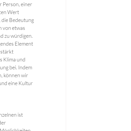
 Person, einer 
ten Wert 
, die Bedeutung 
n von etwas 
d zu würdigen.
gendes Element 
stärkt 
s Klima und 
ung bei. Indem 
, können wir 
nd eine Kultur 
zelnen ist 
er 
Möglichkeiten 