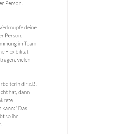
er Person.
 Verknüpfe deine 
r Person, 
Stimmung im Team 
Flexibilität 
ragen, vielen 
beiterin dir z.B. 
icht hat, dann 
krete 
n kann: "Das 
t so ihr 
. 